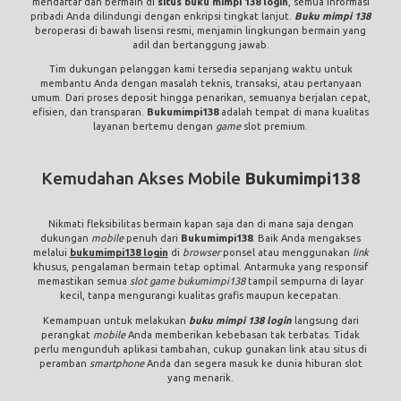
Pentingnya
Buku Mimpi 138
dalam Mitologi
Judi Slot
Istilah
buku mimpi 138
sering muncul di kalangan pemain, bukan hanya
sebagai nama situs, tetapi juga merujuk pada kepercayaan lama
tentang interpretasi angka atau simbol yang bisa membawa
keberuntungan dalam permainan. Meskipun
Bukumimpi138
adalah situs
modern, ia menghargai akar budaya yang melingkupinya.
Ketika Anda melakukan daftar atau login, Anda bukan hanya mengakses
game
digital, tetapi juga tradisi mencari hoki.
Situs buku mimpi 138 login
berusaha menyajikan
platform
yang memadukan teknologi canggih
dengan nuansa keberuntungan.
Jaminan Keamanan dan Layanan Terbaik di
Situs Buku Mimpi 138 Login
Keamanan data dan dana adalah prioritas utama kami. Ketika Anda
mendaftar dan bermain di
situs buku mimpi 138 login
, semua informasi
pribadi Anda dilindungi dengan enkripsi tingkat lanjut.
Buku mimpi 138
beroperasi di bawah lisensi resmi, menjamin lingkungan bermain yang
adil dan bertanggung jawab.