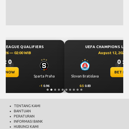
BULLSE
759
06-08-20
SYDNE
481
06-08-20