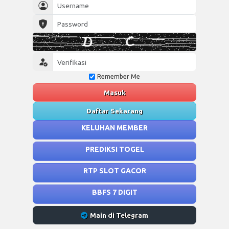
Remember Me
Masuk
Daftar Sekarang
KELUHAN MEMBER
PREDIKSI TOGEL
RTP SLOT GACOR
BBFS 7 DIGIT
Main di Telegram