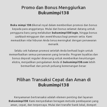
Tim dukungan pelanggan kami tersedia sepanjang waktu untuk
membantu Anda dengan masalah teknis, transaksi, atau pertanyaan
umum. Dari proses deposit hingga penarikan, semuanya berjalan cepat,
efisien, dan transparan.
Bukumimpi138
adalah tempat di mana kualitas
layanan bertemu dengan
game
slot premium.
Kemudahan Akses Mobile
Bukumimpi138
Nikmati fleksibilitas bermain kapan saja dan di mana saja dengan
dukungan
mobile
penuh dari
Bukumimpi138
. Baik Anda mengakses
melalui
bukumimpi138 login
di
browser
ponsel atau menggunakan
link
khusus, pengalaman bermain tetap optimal. Antarmuka yang responsif
memastikan semua
slot game bukumimpi138
tampil sempurna di layar
kecil, tanpa mengurangi kualitas grafis maupun kecepatan.
Kemampuan untuk melakukan
buku mimpi 138 login
langsung dari
perangkat
mobile
Anda memberikan kebebasan tak terbatas. Tidak
perlu mengunduh aplikasi tambahan, cukup gunakan link atau situs di
peramban
smartphone
Anda dan segera masuk ke dunia hiburan slot
yang menarik.
Promo dan Bonus Menggiurkan