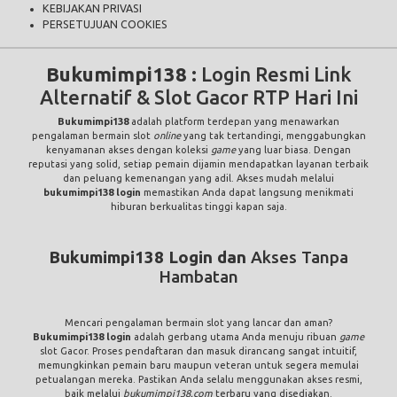
UEFA EUROPA LEAGUE QUALIFIERS
August 7, 2026 — 00:00 WIB
0 : 0
Previous
Next
BET NOW
Lincoln Red Imps (n)
Omonia Nicosia
-0.75
-0.90
0.75
0.68
TENTANG KAMI
BANTUAN
PERATURAN
INFORMASI BANK
HUBUNGI KAMI
KEBIJAKAN PRIVASI
PERSETUJUAN COOKIES