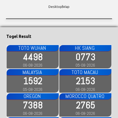
Desktop
Wap
Togel Result
HK SIANG
MARYLAND E
0773
6429
05-08-2026
06-08-2026
TOTO MACAU
CALIFORNI
2153
8371
06-08-2026
06-08-2026
MOROCCO QUATRO
FLORIDA EV
2765
0941
06-08-2026
06-08-2026