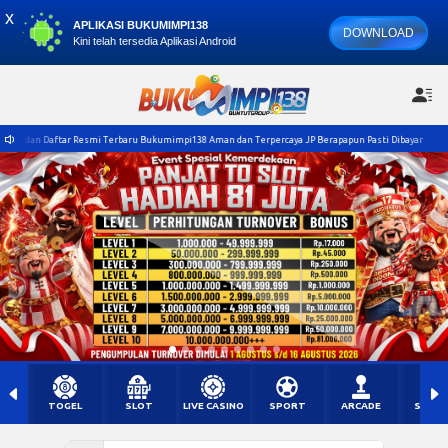
x
APLIKASI BUKUMIMPI138
DOWNLOAD
Kini telah tersedia Aplikasi Android
an Daftar Resmi Terbaru Bukumimpi138 Aman dan Terpercaya JP Berapapun Pasti Dibayar
TOGEL
SLOT
LIVE CASINO
SPORT
ARCADE
SABU